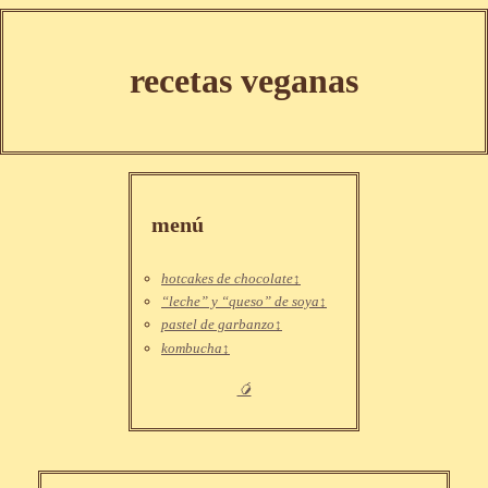
recetas veganas
menú
hotcakes de chocolate
“leche” y “queso” de soya
pastel de garbanzo
kombucha
🥭