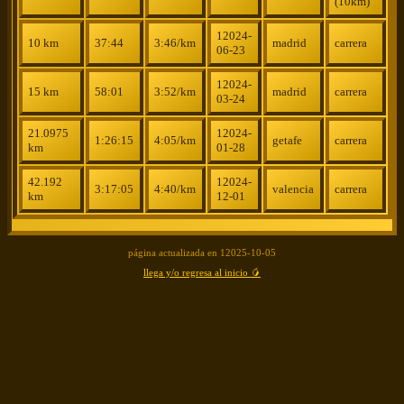
(10km)
12024-
10 km
37:44
3:46/km
madrid
carrera
06-23
12024-
15 km
58:01
3:52/km
madrid
carrera
03-24
21.0975
12024-
1:26:15
4:05/km
getafe
carrera
km
01-28
42.192
12024-
3:17:05
4:40/km
valencia
carrera
km
12-01
página actualizada en
12025-10-05
llega y/o regresa al inicio 🥭