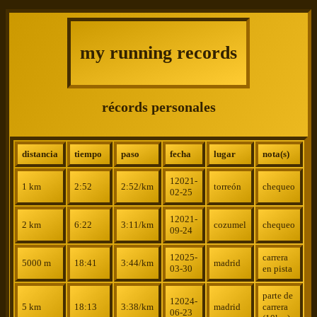
my running records
récords personales
distancia
tiempo
paso
fecha
lugar
nota(s)
12021-
1 km
2:52
2:52/km
torreón
chequeo
02-25
12021-
2 km
6:22
3:11/km
cozumel
chequeo
09-24
12025-
carrera
5000 m
18:41
3:44/km
madrid
03-30
en pista
parte de
12024-
5 km
18:13
3:38/km
madrid
carrera
06-23